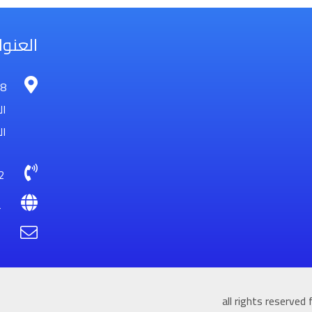
العنو
ال
0418492872- 0507708161
https://dehouse.edu.sa/
info@dehouse.edu.sa