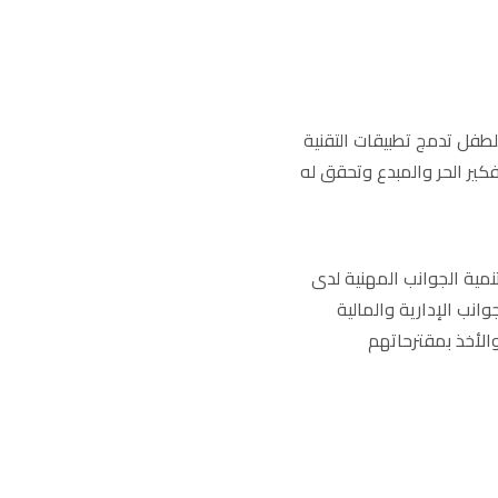
المعرفي للقرن 21 الى تطوير بيئة خلاقة للطفل تدمج تطبيقات التقنية
فكير الحر والمبدع وتحقق له
مية الجوانب المهنية لدى
وانب الإدارية والمالية
 والأخذ بمقترحاتهم