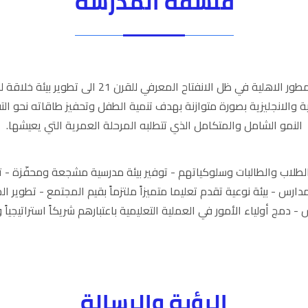
فلسفة المدرسة
تسعى مدارس دار التعليم المطور الاهلية في ظل الانفتاح 
ة والانجليزية بصورة متوازنة بهدف تنمية الطفل وتحفيز طاقاته نحو الت
النمو الشامل والمتكامل الذي تتطلبه المرحلة العمرية التي يعيشها.
طلاب والطالبات وسلوكياتهم - توفير بيئة مدرسية مشجعة ومحفّزة - تن
دارس - بيئة نوعية تقدم تعليما متميزاً ملتزماً بقيم المجتمع - تطوير الج
- دمج أولياء الأمور في العملية التعليمية باعتبارهم شريكاً استراتيجياً
الرؤية والرسالة