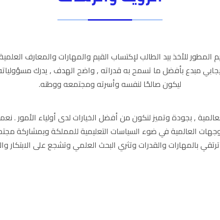
 المطور للأخذ بيد الطالب لإكتساب القيم والمهارات والمعارف العلمية 
إيجابي مبدع بأفضل ما تسمح به قدراته , واضح الهدف , يدرك مسؤوليات
ليكون صالحًا لنفسه وأسرته ومجتمعه ووطنه.
العالمية , بجودة وتميز لنكون من أفضل الخيارات لدى أولياء الأمور . نع
توجهات العالمية في ضوء السياسات التعليمية للمملكة وبمشاركة مجتمع
رتقي بالمهارات والقدرات وتثري البحث العلمي وتشجع على الابتكار والإ