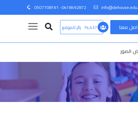
0418492872- 0507708161
info@dehouse.edu.
اصل معنا
74,437
زائر للموقع
 الصور