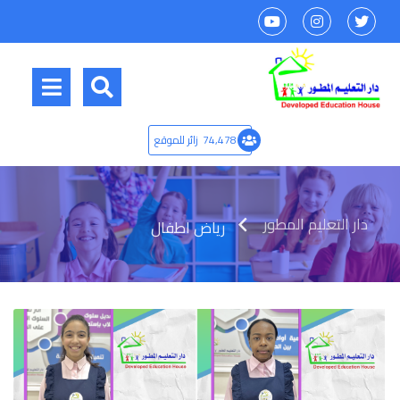
74,478
زائر للموقع
دار التعليم المطور
رياض اطفال