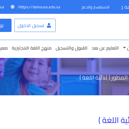
مة
sa
https://dehouse.edu.sa/
الاستفسار والدعم
تسجيل الدخول
تو
التعليم عن بعد
القبول والتسجيل
منهج اللغة الانجليزية
معرض
لمطور ( ثنائية اللغة )
ة اللغة )