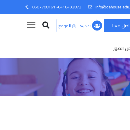
0418492872- 0507708161
info@dehouse.edu.
اصل معنا
74,573
زائر للموقع
 الصور